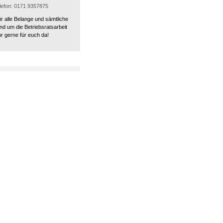
elefon: 0171 9357875
ür alle Belange und sämtliche
nd um die Betriebsratsarbeit
r gerne für euch da!