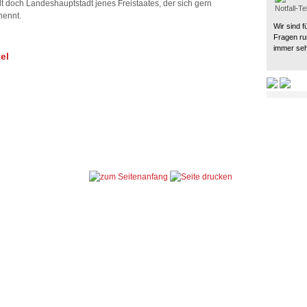
adt doch Landeshauptstadt jenes Freistaates, der sich gern
Notfall-T
nennt.
Wir sind f
Fragen ru
immer seh
el