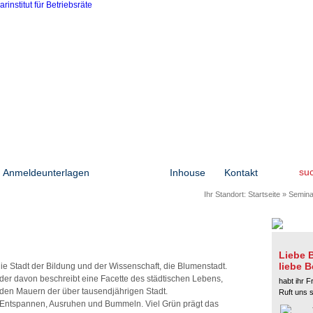
su
Anmeldeunterlagen
Seminare
Inhouse
Kontakt
Ihr Standort:
Startseite
»
Semina
Liebe B
liebe B
 die Stadt der Bildung und der Wissenschaft, die Blumenstadt.
eder davon beschreibt eine Facette des städtischen Lebens,
habt ihr F
den Mauern der über tausendjährigen Stadt.
Ruft uns 
m Entspannen, Ausruhen und Bummeln. Viel Grün prägt das