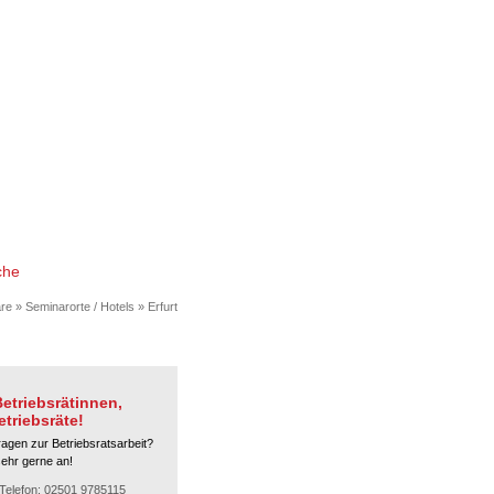
che
re
»
Seminarorte / Hotels
»
Erfurt
etriebsrätinnen,
etriebsräte!
ragen zur Betriebsratsarbeit?
sehr gerne an!
Telefon: 02501 9785115