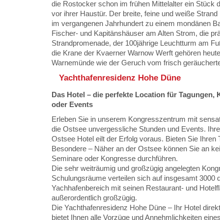
die Rostocker schon im frühen Mittelalter ein Stück 
vor ihrer Haustür. Der breite, feine und weiße Str
im vergangenen Jahrhundert zu einem mondänen Bad
Fischer- und Kapitänshäuser am Alten Strom, die prä
Strandpromenade, der 100jährige Leuchtturm am F
die Krane der Kvaerner Warnow Werft gehören heut
Warnemünde wie der Geruch vom frisch geräucherte
Yachthafenresidenz Hohe Düne
Das Hotel – die perfekte Location für Tagungen,
oder Events
Erleben Sie in unserem Kongresszentrum mit sensat
die Ostsee unvergessliche Stunden und Events. Ihr
Ostsee Hotel eilt der Erfolg voraus. Bieten Sie Ihre
Besondere – Näher an der Ostsee können Sie an ke
Seminare oder Kongresse durchführen.
Die sehr weiträumig und großzügig angelegten Kong
Schulungsräume verteilen sich auf insgesamt 3000 
Yachhafenbereich mit seinen Restaurant- und Hotelflä
außerordentlich großzügig.
Die Yachthafenresidenz Hohe Düne – Ihr Hotel dire
bietet Ihnen alle Vorzüge und Annehmlichkeiten eine