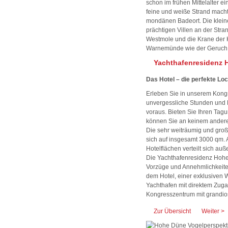
schon im frühen Mittelalter ei
feine und weiße Strand mac
mondänen Badeort. Die kleine
prächtigen Villen an der Str
Westmole und die Krane der
Warnemünde wie der Geruch v
Yachthafenresidenz 
Das Hotel – die perfekte Lo
Erleben Sie in unserem Kongr
unvergessliche Stunden und Ev
voraus. Bieten Sie Ihren Ta
können Sie an keinem andere
Die sehr weiträumig und gro
sich auf insgesamt 3000 qm. 
Hotelflächen verteilt sich auß
Die Yachthafenresidenz Hohe D
Vorzüge und Annehmlichkeit
dem Hotel, einer exklusiven 
Yachthafen mit direktem Zuga
Kongresszentrum mit grandio
Zur Übersicht
Weiter >