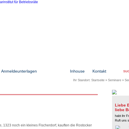
su
Anmeldeunterlagen
Seminare
Inhouse
Kontakt
Ihr Standort:
Startseite
»
Seminare
»
Sem
Liebe B
liebe B
habt ihr F
Ruft uns 
1323 noch ein kleines Fischerdorf, kauften die Rostocker