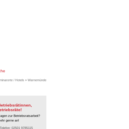
che
inarorte / Hotels
»
Warnemünde
etriebsrätinnen,
etriebsräte!
ragen zur Betriebsratsarbeit?
sehr gerne an!
Telefon: 02501 9785115