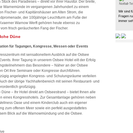
n Stück des Paradieses – direkt vor ihrer Haustür. Der breite,
Notfall-T
hte Warnemünde im vergangenen Jahrhundert zu einem
Wir sind f
n Fischer- und Kapitänshäuser am Alten Strom, die
Fragen ru
andpromenade, der 100jährige Leuchtturm am Fuße der
immer seh
 Kvaerner Warnow Werft gehören heute ebenso zu
om frisch geräucherten Fang der Fischer.
Hohe Düne
cation für Tagungen, Kongresse, Messen oder Events
esszentrum mit sensationellem Ausblick auf die Ostsee
ents. Ihrer Tagung in unserem Ostsee Hotel eilt der Erfolg
gungsteilnehmern das Besondere – Näher an der Ostsee
n Ort Ihre Seminare oder Kongresse durchführen.
ßzügig angelegten Kongress- und Schulungsräume verteilen
Auch der übrige Yachhafenbereich mit seinen Restaurant- und
erordentlich großzügig.
üne – Ihr Hotel direkt am Ostseestrand – bietet Ihnen alle
en eines Kongresshotels. Zur Gesamtanlage gehören neben
Wellness Oase und einem Kinderclub auch ein eigener
ng zum offenen Meer sowie ein perfekt ausgestattetes
sem Blick auf die Warnowmündung und die Ostsee.