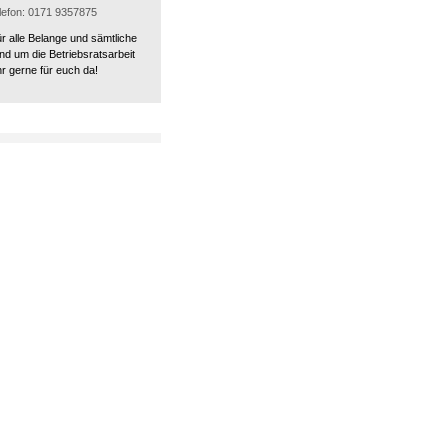
elefon: 0171 9357875
ür alle Belange und sämtliche
nd um die Betriebsratsarbeit
r gerne für euch da!