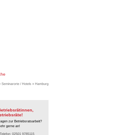
che
»
Seminarorte / Hotels
»
Hamburg
etriebsrätinnen,
etriebsräte!
ragen zur Betriebsratsarbeit?
sehr gerne an!
Telefon: 02501 9785115