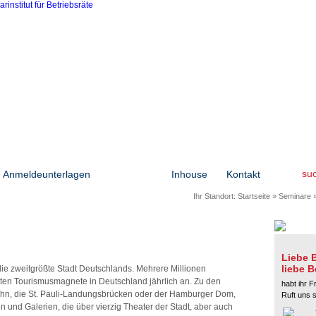
su
Anmeldeunterlagen
Seminare
Inhouse
Kontakt
Ihr Standort:
Startseite
»
Seminare
Liebe B
liebe B
ie zweitgrößte Stadt Deutschlands. Mehrere Millionen
ßten Tourismusmagnete in Deutschland jährlich an. Zu den
habt ihr F
hn, die St. Pauli-Landungsbrücken oder der Hamburger Dom,
Ruft uns 
 und Galerien, die über vierzig Theater der Stadt, aber auch