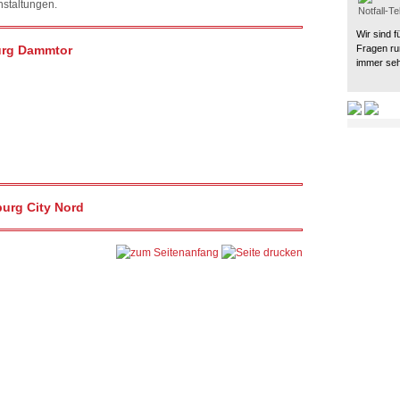
staltungen.
Notfall-T
Wir sind f
burg Dammtor
Fragen ru
immer seh
urg City Nord