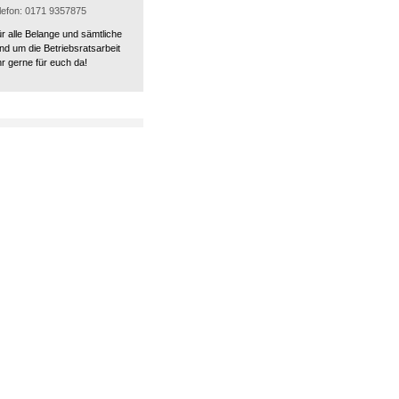
elefon: 0171 9357875
ür alle Belange und sämtliche
nd um die Betriebsratsarbeit
r gerne für euch da!