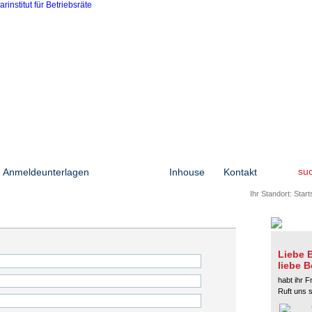
su
Anmeldeunterlagen
Seminare
Inhouse
Kontakt
Ihr Standort:
Start
Liebe B
liebe B
habt ihr F
Ruft uns 