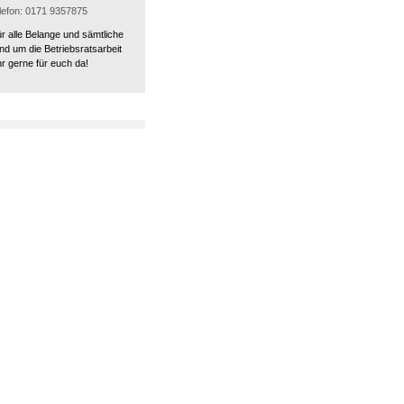
elefon: 0171 9357875
ür alle Belange und sämtliche
nd um die Betriebsratsarbeit
r gerne für euch da!