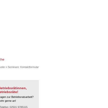
che
seite
»
Seminare
:
Kontaktformular
etriebsrätinnen,
etriebsräte!
ragen zur Betriebsratsarbeit?
sehr gerne an!
Telefon: 02501 9785115